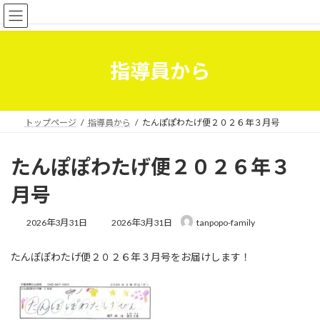
コ
ナ
学童保育たんぽぽ
ン
ビ
テ
ゲ
ン
ー
ツ
シ
指導員から
へ
ョ
ス
ン
キ
に
ッ
移
トップページ
指導員から
たんぽぽわたげ便２０２６年３月号
プ
動
たんぽぽわたげ便２０２６年３
月号
最
2026年3月31日
2026年3月31日
tanpopo-family
終
更
たんぽぽわたげ便２０２６年３月号をお届けします！
新
日
時
: