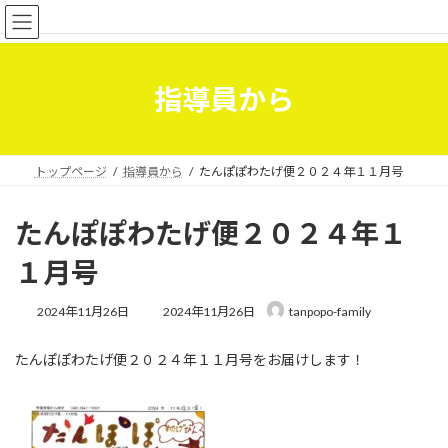
コ
ナ
学童保育たんぽぽ
ン
ビ
テ
ゲ
ン
ー
ツ
シ
指導員から
へ
ョ
ス
ン
キ
に
ッ
移
トップページ
指導員から
たんぽぽわたげ便２０２４年１１月号
プ
動
たんぽぽわたげ便２０２４年１
１月号
最
2024年11月26日
2024年11月26日
tanpopo-family
終
更
たんぽぽわたげ便２０２４年１１月号をお届けします！
新
日
時
: