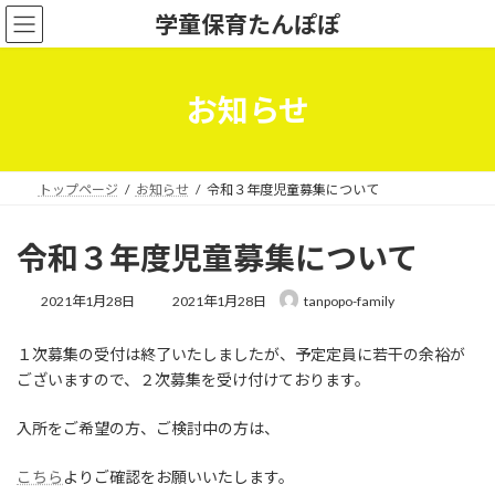
コ
ナ
学童保育たんぽぽ
ン
ビ
テ
ゲ
ン
ー
ツ
シ
お知らせ
へ
ョ
ス
ン
キ
に
ッ
移
トップページ
お知らせ
令和３年度児童募集について
プ
動
令和３年度児童募集について
最
2021年1月28日
2021年1月28日
tanpopo-family
終
更
１次募集の受付は終了いたしましたが、予定定員に若干の余裕が
新
日
ございますので、２次募集を受け付けております。
時
:
入所をご希望の方、ご検討中の方は、
こちら
よりご確認をお願いいたします。